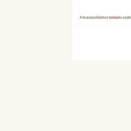
A hozzászóláshoz
belépés
szük