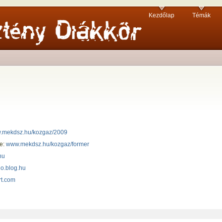
Kezdőlap
Témák
.mekdsz.hu/kozgaz/2009
se:
www.mekdsz.hu/kozgaz/former
hu
o.blog.hu
rt.com