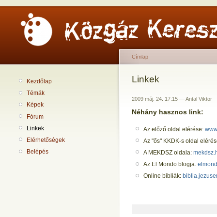
Címlap
Linkek
Kezdőlap
Témák
2009 máj. 24. 17:15 — Antal Viktor
Képek
Néhány hasznos link:
Fórum
Linkek
Az előző oldal elérése:
www
Elérhetőségek
Az "ős" KKDK-s oldal eléré
Belépés
A MEKDSZ oldala:
mekdsz.
Az El Mondo blogja:
elmond
Online bibliák:
biblia.jezuse