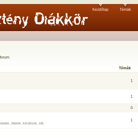
Kezdőlap
Témák
 forum.
Témák
1
1
0
1
ételek, ötletek, kérdések, stb.