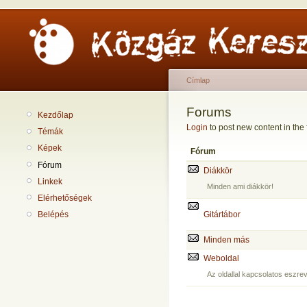
Címlap
Forums
Kezdőlap
Login
to post new content in the
Témák
Képek
Fórum
Fórum
Diákkör
Linkek
Minden ami diákkör!
Elérhetőségek
Gitártábor
Belépés
Minden más
Weboldal
Az oldallal kapcsolatos eszrev