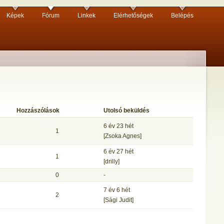
Képek
Fórum
Linkek
Elérhetőségek
Belépés
Hozzászólások
Utolsó beküldés
6 év 23 hét
1
[Zsoka Agnes]
6 év 27 hét
1
[drilly]
0
-
7 év 6 hét
2
[Sági Judit]